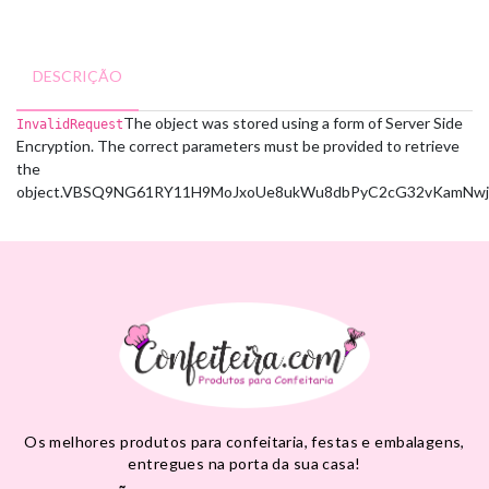
DESCRIÇÃO
The object was stored using a form of Server Side
InvalidRequest
Encryption. The correct parameters must be provided to retrieve
the
object.
VBSQ9NG61RY11H9M
oJxoUe8ukWu8dbPyC2cG32vKamNwj
Os melhores produtos para confeitaria, festas e embalagens,
entregues na porta da sua casa!