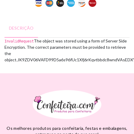
DESCRIÇÃO
The object was stored using a form of Server Side
InvalidRequest
Encryption. The correct parameters must be provided to retrieve
the
object.
JK9ZDV06VAFD99D5
a6s96fUc1Xfj6rKqvtbbdc8wndVAsE
Os melhores produtos para confeitaria, festas e embalagens,