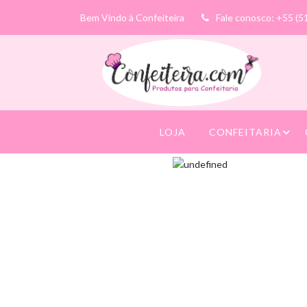
Bem Vindo à Confeiteira
Fale conosco: +55 (5
LOJA
CONFEITARIA