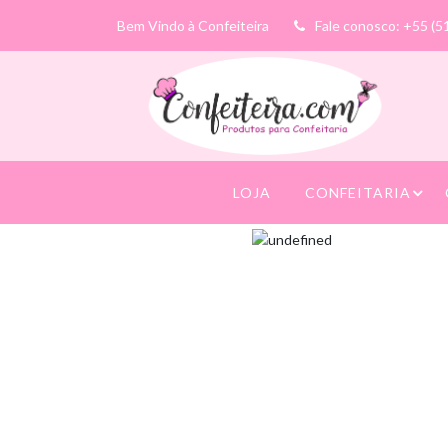
Bem Vindo à Confeiteira
Fale conosco: +55 (5
LOJA
CONFEITARIA