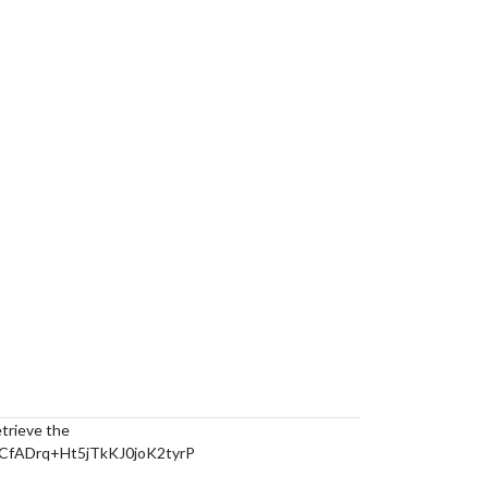
etrieve the
fADrq+Ht5jTkKJ0joK2tyrP