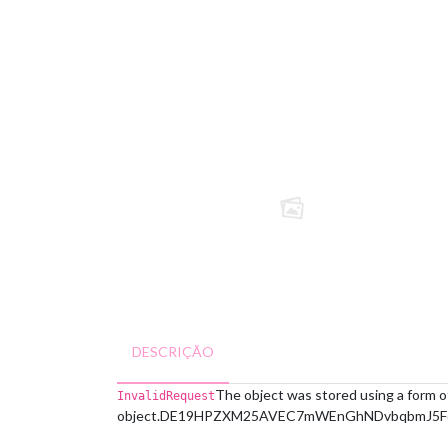
DESCRIÇÃO
The object was stored using a form o
InvalidRequest
object.
DE19HPZXM25AVEC7
mWEnGhNDvbqbmJ5Fc