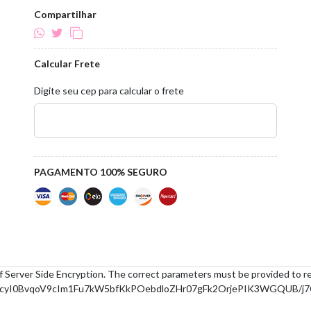
Compartilhar
Calcular Frete
Digite seu cep para calcular o frete
PAGAMENTO 100% SEGURO
f Server Side Encryption. The correct parameters must be provided to r
yI0BvqoV9cIm1Fu7kW5bfKkPOebdloZHr07gFk2OrjePIK3WGQUB/j7C