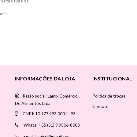
ubetes (vazios)
her!
INFORMAÇÕES DA LOJA
INSTITUCIONAL
Razão social: Lamix Comércio
Política de trocas
De Alimentos Ltda
Contato
CNPJ: 10.177.493.0001 - 93
e
Whats: +55 (51) 9 9506-8003
Email: lamixdi@gmail.com