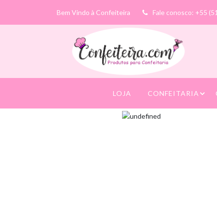
Bem Vindo à Confeiteira
Fale conosco: +55 (5
LOJA
CONFEITARIA