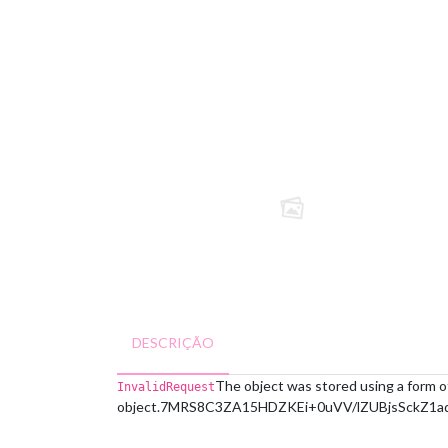
DESCRIÇÃO
The object was stored using a form o
InvalidRequest
object.
7MRS8C3ZA15HDZKE
i+0uVV/lZUBjsSckZ