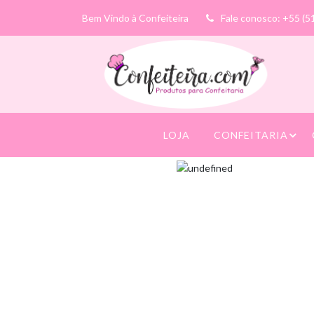
Bem Vindo à Confeiteira
Fale conosco: +55 (5
LOJA
CONFEITARIA