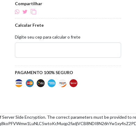
Compartilhar
Calcular Frete
Digite seu cep para calcular o frete
PAGAMENTO 100% SEGURO
f Server Side Encryption. The correct parameters must be provided to r
1aq8koPFVWmw1LuNLC5wtoKcMuqp2fadjVCB8NDI8N26hYw1xy4sZ2PD