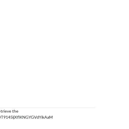
etrieve the
T9145ljXflKNGYGVdYikAaM