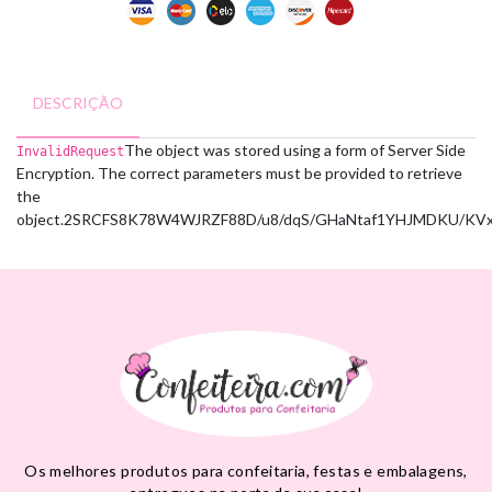
DESCRIÇÃO
The object was stored using a form of Server Side
InvalidRequest
Encryption. The correct parameters must be provided to retrieve
the
object.
2SRCFS8K78W4WJRZ
F88D/u8/dqS/GHaNtaf1YHJMDKU/KV
Os melhores produtos para confeitaria, festas e embalagens,