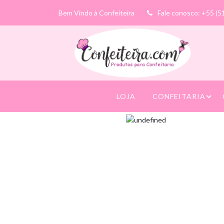
Bem Vindo à Confeiteira
Fale conosco: +55 (5
LOJA
CONFEITARIA