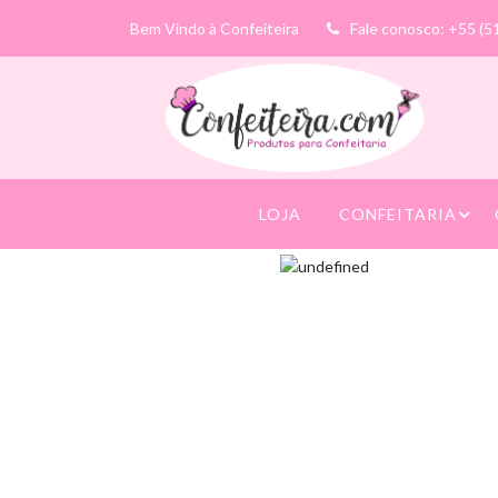
Bem Vindo à Confeiteira
Fale conosco: +55 (5
LOJA
CONFEITARIA