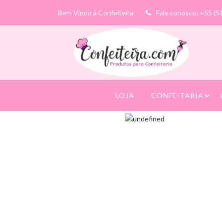
Bem Vindo à Confeiteira
Fale conosco: +55 (5
LOJA
CONFEITARIA