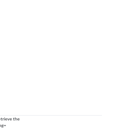
etrieve the
hg=