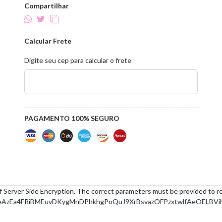
Compartilhar
Calcular Frete
Digite seu cep para calcular o frete
PAGAMENTO 100% SEGURO
f Server Side Encryption. The correct parameters must be provided to r
AzEa4FRiBMEuvDKygMnDPhkhgPoQuJ9XrBsvazOFPzxtwlfAeOELBVi