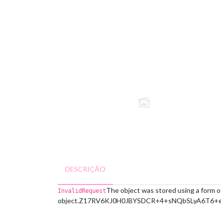
DESCRIÇÃO
The object was stored using a form o
InvalidRequest
object.
Z17RV6KJ0H0JBYSD
CR+4+sNQbSLyA6T6+e