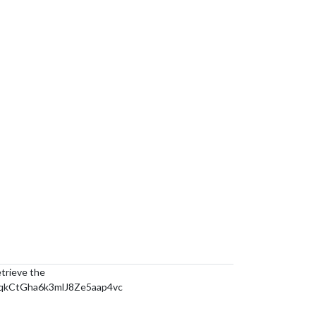
etrieve the
kCtGha6k3mlJ8Ze5aap4vc