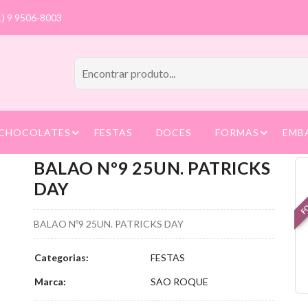
1) 9 9506-8003
CHOCOLATES
FESTAS
DOCES
FORMAS
EMB
BALAO Nº9 25UN. PATRICKS
FO
DAY
BALAO Nº9 25UN. PATRICKS DAY
Categorias:
FESTAS
Marca:
SAO ROQUE