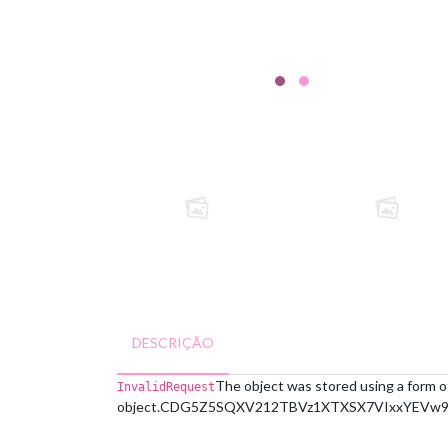
DESCRIÇÃO
The object was stored using a form o
InvalidRequest
object.
CDG5Z5SQXV212TBV
z1XTXSX7VIxxYEVw9