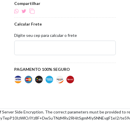
Compartilhar
Calcular Frete
Digite seu cep para calcular o frete
PAGAMENTO 100% SEGURO
f Server Side Encryption. The correct parameters must be provided to r
yTepP10IzWlO/iYz8F+Dw5uTNzMRv2RHitSgmMIySNNEvgF1eI2/te59q