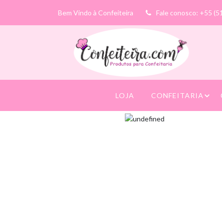
Bem Vindo à Confeiteira
Fale conosco: +55 (5
LOJA
CONFEITARIA