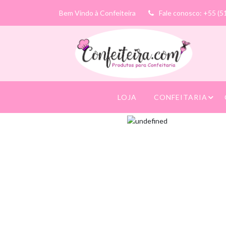
Bem Vindo à Confeiteira
Fale conosco: +55 (5
LOJA
CONFEITARIA