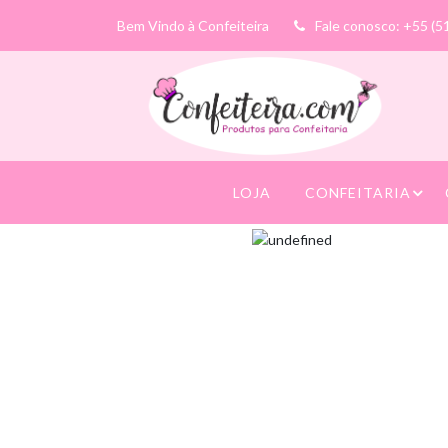
Bem Vindo à Confeiteira
Fale conosco: +55 (5
LOJA
CONFEITARIA