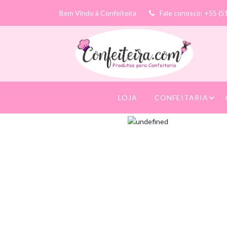
Bem Vindo à Confeiteira
Fale conosco: +55 (5
LOJA
CONFEITARIA