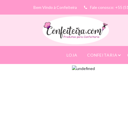
Bem Vindo à Confeiteira
Fale conosco: +55 (5
LOJA
CONFEITARIA