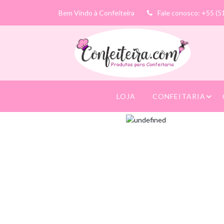
Bem Vindo à Confeiteira
Fale conosco: +55 (5
LOJA
CONFEITARIA