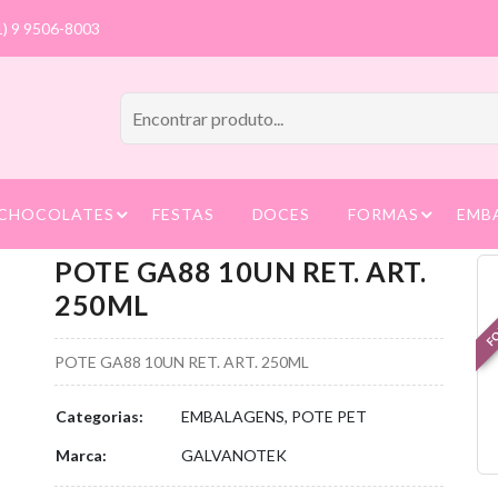
1) 9 9506-8003
CHOCOLATES
FESTAS
DOCES
FORMAS
EMB
POTE GA88 10UN RET. ART.
FO
250ML
POTE GA88 10UN RET. ART. 250ML
Categorias:
EMBALAGENS, POTE PET
Marca:
GALVANOTEK