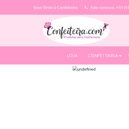
Bem Vindo à Confeiteira
Fale conosco: +55 (5
LOJA
CONFEITARIA