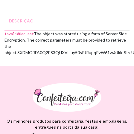
DESCRIÇÃO
The object was stored using a form of Server Side
InvalidRequest
Encryption. The correct parameters must be provided to retrieve
the
object.
8XDMGRFA0Q2E83QH
XVHuy50sPJRupqPvW61w/aJkkISIrc
Os melhores produtos para confeitaria, festas e embalagens,
entregues na porta da sua casa!