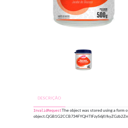
DESCRIÇÃO
The object was stored using a form o
InvalidRequest
object.
QGB1G2CCB734FYQH
TlFzyS6jf//kyZGzb