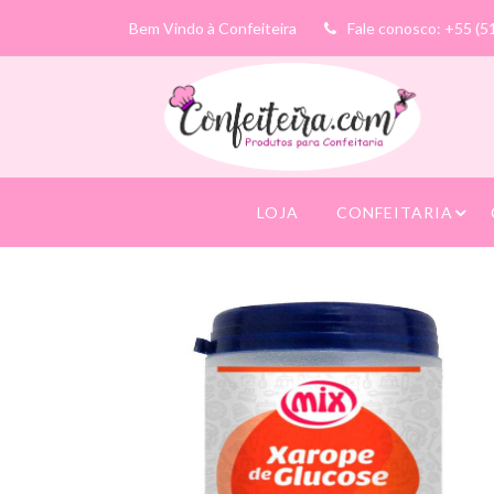
Bem Vindo à Confeiteira
Fale conosco: +55 (5
LOJA
CONFEITARIA