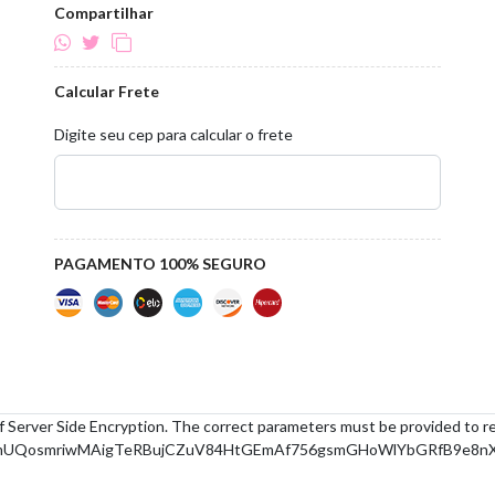
Compartilhar
Calcular Frete
Digite seu cep para calcular o frete
PAGAMENTO 100% SEGURO
f Server Side Encryption. The correct parameters must be provided to r
2ZmUQosmriwMAigTeRBujCZuV84HtGEmAf756gsmGHoWlYbGRfB9e8n