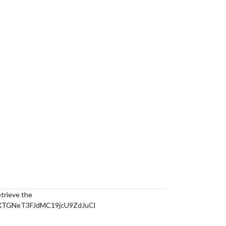
etrieve the
XTGNeT3FJdMC19jcU9ZdJuCl