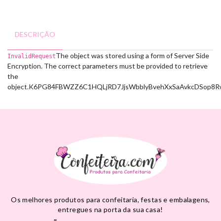
DESCRIÇÃO
The object was stored using a form of Server Side
InvalidRequest
Encryption. The correct parameters must be provided to retrieve
the
object.
K6PG84FBWZZ6C1HQ
LjRD7JjsWbblyBvehXxSaAvkcDSop
Os melhores produtos para confeitaria, festas e embalagens,
entregues na porta da sua casa!