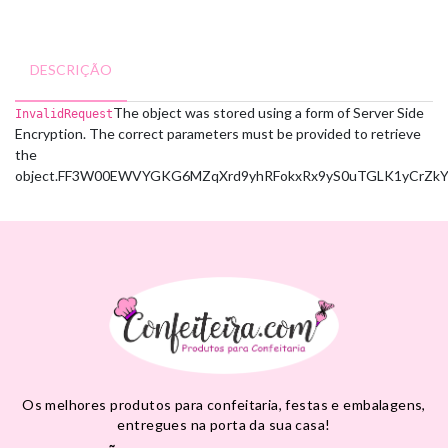
DESCRIÇÃO
The object was stored using a form of Server Side
InvalidRequest
Encryption. The correct parameters must be provided to retrieve
the
object.
FF3W00EWVYGKG6MZ
qXrd9yhRFokxRx9yS0uTGLK1yCrZ
Os melhores produtos para confeitaria, festas e embalagens,
entregues na porta da sua casa!