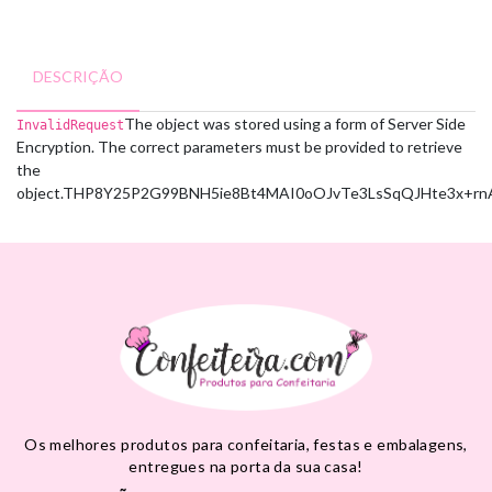
DESCRIÇÃO
The object was stored using a form of Server Side
InvalidRequest
Encryption. The correct parameters must be provided to retrieve
the
object.
THP8Y25P2G99BNH5
ie8Bt4MAI0oOJvTe3LsSqQJHte3x+rn
Os melhores produtos para confeitaria, festas e embalagens,
entregues na porta da sua casa!