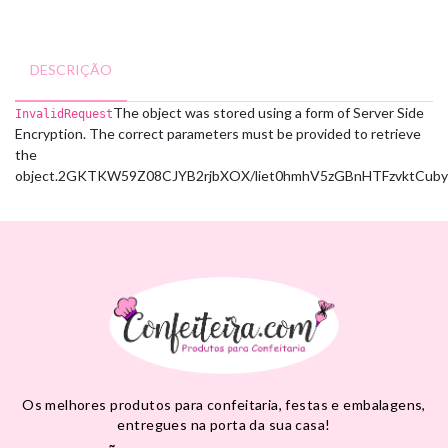
DESCRIÇÃO
The object was stored using a form of Server Side
InvalidRequest
Encryption. The correct parameters must be provided to retrieve
the
object.
2GKTKW59Z08CJYB2
rjbXOX/liet0hmhV5zGBnHTFzvktCu
Os melhores produtos para confeitaria, festas e embalagens,
entregues na porta da sua casa!