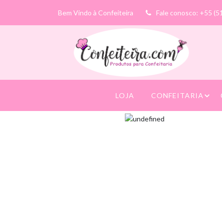
Bem Vindo à Confeiteira
Fale conosco: +55 (5
LOJA
CONFEITARIA