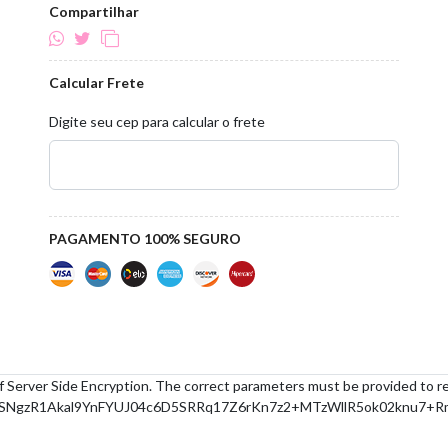
Compartilhar
Calcular Frete
Digite seu cep para calcular o frete
PAGAMENTO 100% SEGURO
f Server Side Encryption. The correct parameters must be provided to r
SNgzR1Akal9YnFYUJ04c6D5SRRq17Z6rKn7z2+MTzWllR5ok02knu7+