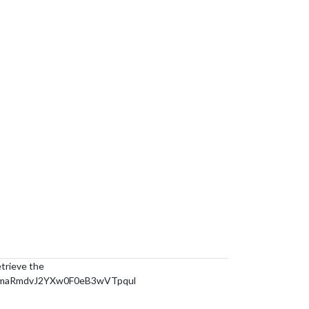
etrieve the
RmaRmdvJ2YXw0F0eB3wVTpqul