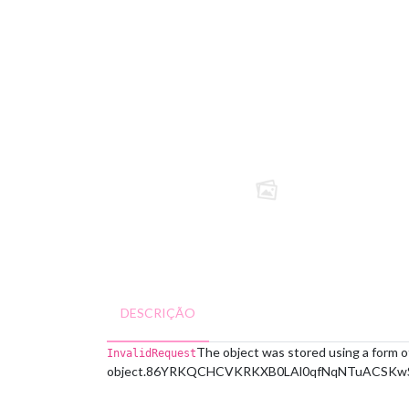
DESCRIÇÃO
The object was stored using a form o
InvalidRequest
object.
86YRKQCHCVKRKXB0
LAl0qfNqNTuACSKw