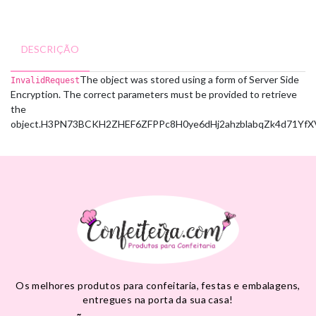
DESCRIÇÃO
The object was stored using a form of Server Side
InvalidRequest
Encryption. The correct parameters must be provided to retrieve
the
object.
H3PN73BCKH2ZHEF6
ZFPPc8H0ye6dHj2ahzblabqZk4d71YfX
Os melhores produtos para confeitaria, festas e embalagens,
entregues na porta da sua casa!