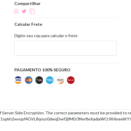
Compartilhar
Calcular Frete
Digite seu cep para calcular o frete
PAGAMENTO 100% SEGURO
f Server Side Encryption. The correct parameters must be provided to r
spkh2wvupf4GVL8qnys0dwqDwf3jfM0/3Nvr8eXadiaWOJXHioeelKY