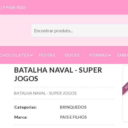
1) 9 9506-8003
CHOCOLATES
FESTAS
DOCES
FORMAS
EMB
BATALHA NAVAL - SUPER
FO
JOGOS
BATALHA NAVAL - SUPER JOGOS
Categorias:
BRINQUEDOS
Marca:
PAIS E FILHOS