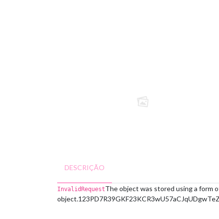
DESCRIÇÃO
The object was stored using a form o
InvalidRequest
object.
123PD7R39GKF23KC
R3wU57aCJqUDgwTeZ1