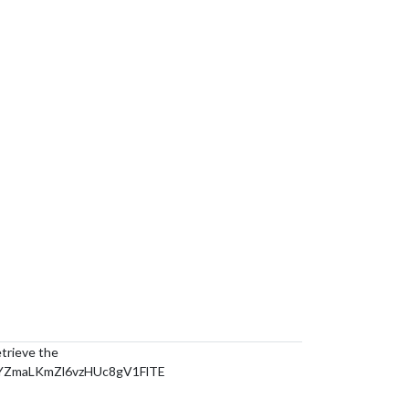
etrieve the
YZmaLKmZl6vzHUc8gV1FlTE