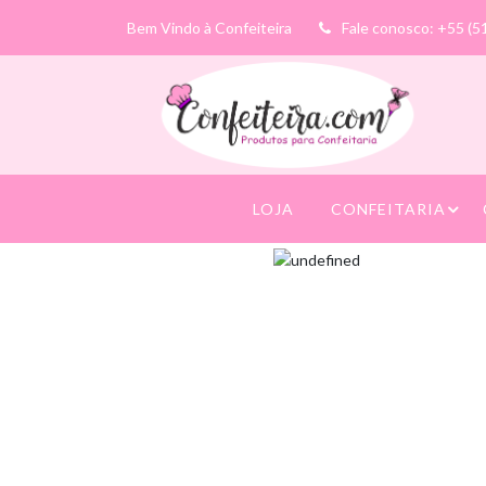
Bem Vindo à Confeiteira
Fale conosco: +55 (5
LOJA
CONFEITARIA