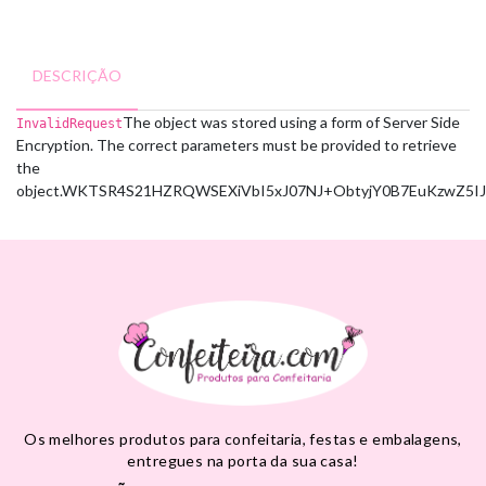
DESCRIÇÃO
The object was stored using a form of Server Side
InvalidRequest
Encryption. The correct parameters must be provided to retrieve
the
object.
WKTSR4S21HZRQWSE
XiVbI5xJ07NJ+ObtyjY0B7EuKzwZ5
Os melhores produtos para confeitaria, festas e embalagens,
entregues na porta da sua casa!